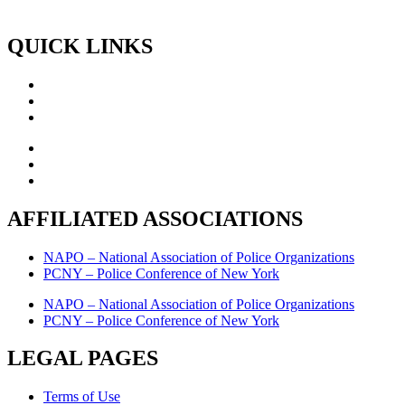
QUICK LINKS
AFFILIATED ASSOCIATIONS
NAPO – National Association of Police Organizations
PCNY – Police Conference of New York
NAPO – National Association of Police Organizations
PCNY – Police Conference of New York
LEGAL PAGES
Terms of Use