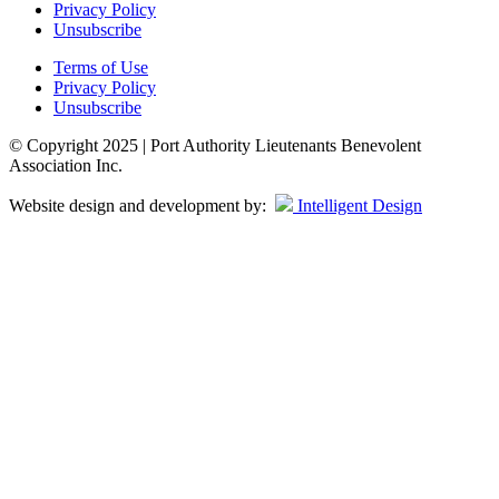
Privacy Policy
Unsubscribe
Terms of Use
Privacy Policy
Unsubscribe
© Copyright 2025 | Port Authority Lieutenants Benevolent
Association Inc.
Website design and development by:
Intelligent Design